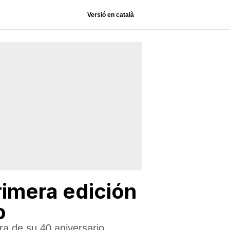
Versió en català
rimera edición
o
ira de su 40 aniversario