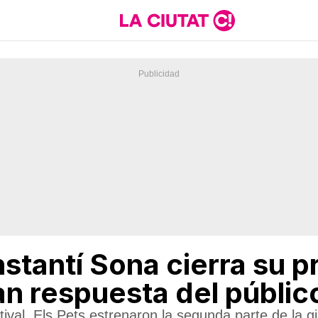
nstantí Sona cierra su p
an respuesta del públic
tival, Els Pets estrenaron la segunda parte de la g