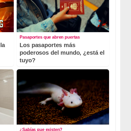
Pasaportes que abren puertas
la
Los pasaportes más
poderosos del mundo, ¿está el
tuyo?
¿Sabías que existen?