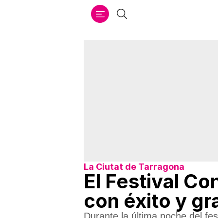
Ir
Buscar
al
contenido
La Ciutat de Tarragona
El Festival Co
con éxito y gr
Durante la última noche del fes