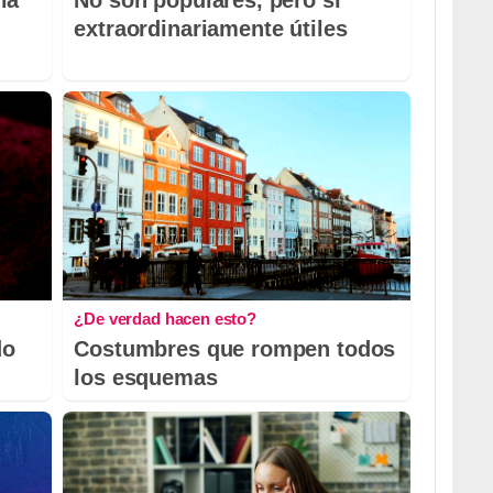
la
No son populares, pero sí
extraordinariamente útiles
¿De verdad hacen esto?
do
Costumbres que rompen todos
los esquemas