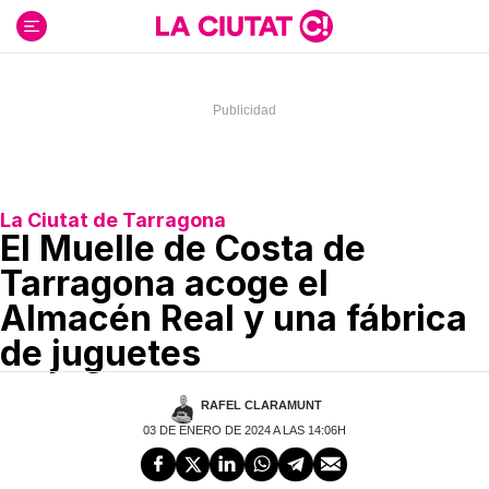
Ir
al
contenido
La Ciutat de Tarragona
El Muelle de Costa de
Tarragona acoge el
Almacén Real y una fábrica
de juguetes
RAFEL CLARAMUNT
03 DE ENERO DE 2024 A LAS 14:06H