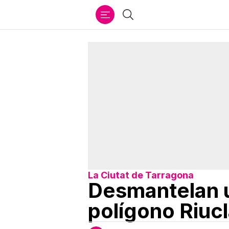
Ir
Buscar
al
contenido
La Ciutat de Tarragona
Desmantelan u
polígono Riuc