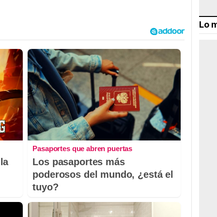
Lo m
Pasaportes que abren puertas
la
Los pasaportes más
poderosos del mundo, ¿está el
tuyo?