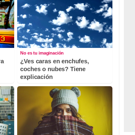
No es tu imaginación
ra
¿Ves caras en enchufes,
coches o nubes? Tiene
explicación