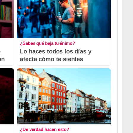
¿Sabes qué baja tu ánimo?
o
Lo haces todos los días y
ón
afecta cómo te sientes
¿De verdad hacen esto?