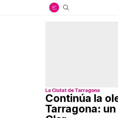
Ir
Buscar
al
contenido
La Ciutat de Tarragona
Continúa la o
Tarragona: un