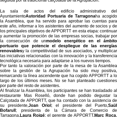
seguida por la tradicional calçotada de la Agrupación.
La sala de actos del edificio administrativo del
Ayuntamiento
Autoridad Portuaria de Tarragona
ha acogido
la Asamblea, que ha servido para aprobar las cuentas para
este año, informar a los asistentes del aumento de socios y de
los principales objetivos de APPORTT en esta etapa: continuar
y aumentar la promoción de las empresas socias, trabajar por
la consecución de un
modelo energético en el ámbito
portuario que potencie el despliegue de las energías
renovables
y la competitividad de sus asociados, y multiplicar
las iniciativas relacionadas con la innovación y la transferencia
tecnológica necesaria para adaptarse a los nuevos tiempos.
Por tanto la valoración por parte de la mesa de la Asamblea
sobre la gestión de la Agrupación ha sido muy positiva,
remarcando la línea ascendente que ha cogido APPORTT a lo
largo de los últimos meses. No se han planteado cuestiones
por parte del resto de asistentes.
Al finalizar la Asamblea, los participantes se han trasladado al
restaurante Mas Roselló, donde han podido degustar la
Calçotada de APPORTT, que ha contado con la asistencia de
su presidente,
Joan Oriol
; el presidente del Puerto,
Saül
Bofarull
; presidenta de la Cámara de Comercio de
Tarragona,
Laura Roigé
; el gerente de APPORTT,
Marc Roca
,