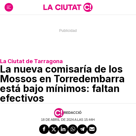
Ir
al
contenido
La Ciutat de Tarragona
La nueva comisaría de los
Mossos en Torredembarra
está bajo mínimos: faltan
efectivos
REDACCIÓ
18 DE ABRIL DE 2024 A LAS 15:44H