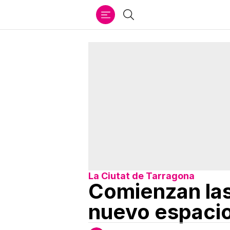
Ir
Buscar
al
contenido
La Ciutat de Tarragona
Comienzan las 
nuevo espacio