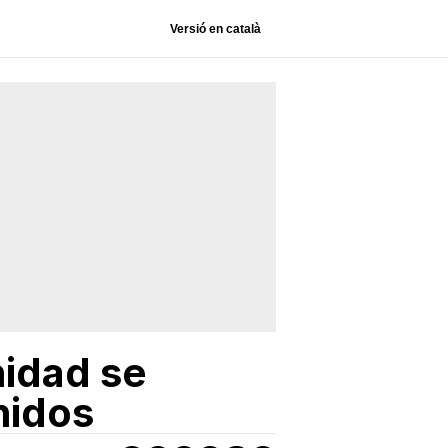
Versió en català
nidad se
nidos