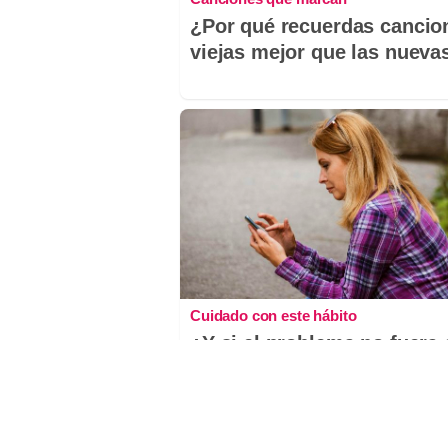
¿Por qué recuerdas cancio
viejas mejor que las nueva
Cuidado con este hábito
¿Y si el problema no fuera 
estrés, sino un hábito diar