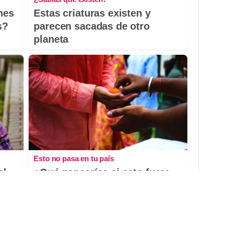
nes
Estas criaturas existen y
s?
parecen sacadas de otro
planeta
Esto no pasa en tu país
el
¿Qué pensarías si esto fuera
io?
normal en tu país?