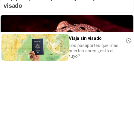
visado
Viaja sin visado
Los pasaportes que más
puertas abren ¿está el
tuyo?
Belleza indomable
El diamante que simboliza la feminidad
indomable