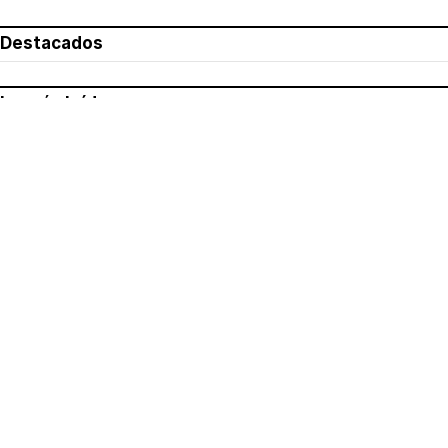
Destacados
Lo más leído
Aviso legal
Política de privacidad
Política de cookies
Quiénes somos
Contacto
Redes sociales
Con la colaboración de: