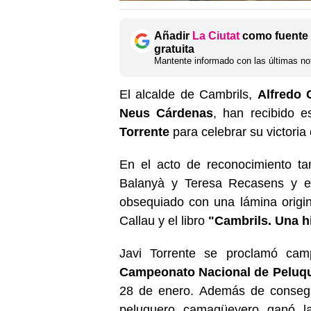
Añadir
La Ciutat
como fuente 
gratuita
Mantente informado con las últimas not
El alcalde de Cambrils,
Alfredo 
Neus Cárdenas
, han recibido 
Torrente
para celebrar su victori
En el acto de reconocimiento t
Balanyà y Teresa Recasens y e
obsequiado con una lámina origi
Callau y el libro
"Cambrils. Una hi
Javi Torrente se proclamó c
Campeonato Nacional de Peluqu
28 de enero. Además de consegui
peluquero camagüeyero ganó l