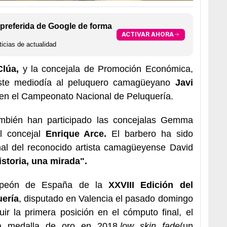
preferida de Google de forma
ACTIVAR AHORA
icias de actualidad
Clúa,
y la concejala de Promoción Económica,
este mediodía al peluquero camagüeyano
Javi
a en el Campeonato Nacional de Peluquería.
ambién han participado las concejalas Gemma
l concejal
Enrique Arce.
El barbero ha sido
nal del reconocido artista camagüeyense David
storia, una mirada".
ampeón de España de la
XXVIII Edición del
ería
, disputado en Valencia el pasado domingo
r la primera posición en el cómputo final, el
a medalla de oro en 2018.
low skin fade
(un