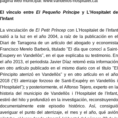
página web municipal: www.vandellos-hospitalet.cat
El vínculo entre
El Pequeño Príncipe
y L'Hospitalet de
l'Infant
La vinculación de
El Petit Príncep
con L'Hospitalet de l'Infant
salió a la luz en el año 2004, a raíz de la publicación en el
Diari de Tarragona de un artículo del abogado y economista
Francisco Merelo Barberà, titulado "El día que conocí a Saint-
Exupery en Vandellòs", en el que explicaba su testimonio. En
el año 2013, el periodista Javier Díaz retomó esta información
en otro artículo publicado en el mismo diario con el título "El
Principito aterrizó en Vandellòs" y en otro artículo en el año
2018 ("El aterrizaje forzoso de Santi-Exupéry en Vandellòs i
l'Hospitalet"); y posteriormente, el Alfonso Tejero, experto en la
historia del municipio de Vandellòs i l'Hospitalet de l'Infant,
estiró del hilo y profundizó en la investigación, reconstruyendo
documentalmente este episodio histórico. Así, consiguió
averiguar el punto del aterrizaje, el mes y el año, qué avión