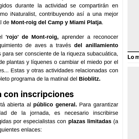
gidos durante la actividad se compartirán en
omo iNaturalist, contribuyendo así a una mejor
al de
Mont-roig del Camp y Miami Platja
.
l
'rojo' de
Mont-roig,
aprender a reconocer
guimiento de aves a través
del anillamiento
s para ser consciente de la riqueza subacuática,
Lo m
e plantas y líquenes o cambiar el miedo por el
les... Estas y otras actividades relacionadas con
leto programa de la matinal del
Bioblitz.
a con inscripciones
tá abierta al
público general.
Para garantizar
ad de la jornada, es necesario inscribirse
igidas por especialistas con
plazas limitadas
(a
iguientes enlaces: