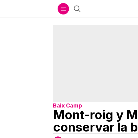
Ir
Buscar
al
contenido
Baix Camp
Mont-roig y M
conservar la b