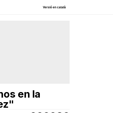
Versió en català
os en la
ez"