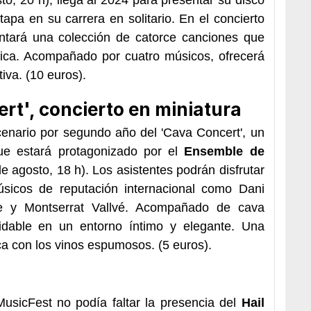
apa en su carrera en solitario. En el concierto
entará una colección de catorce canciones que
sica. Acompañado por cuatro músicos, ofrecerá
iva. (
10 euros
).
rt', concierto en miniatura
cenario por segundo año del 'Cava Concert', un
e estará protagonizado por el
Ensemble de
de agosto, 18 h
). Los asistentes podrán disfrutar
úsicos de reputación internacional como Dani
se y Montserrat Vallvé. Acompañado de cava
lvidable en un entorno íntimo y elegante. Una
a con los vinos espumosos. (
5 euro
s).
usicFest no podía faltar la presencia del
Hail