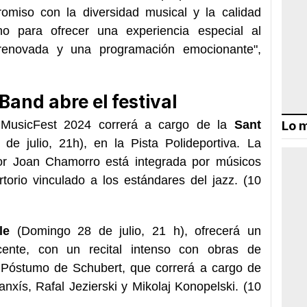
miso con la diversidad musical y la calidad
ho para ofrecer una experiencia especial al
 renovada y una programación emocionante",
and abre el festival
V MusicFest 2024 correrá a cargo de la
Sant
Lo m
de julio, 21h)
, en la Pista Polideportiva. La
por Joan Chamorro está integrada por músicos
torio vinculado a los estándares del jazz. (
10
ble
(
Domingo 28 de julio, 21 h
), ofrecerá un
cente, con un recital intenso con obras de
o Póstumo de Schubert, que correrá a cargo de
anxís, Rafal Jezierski y Mikolaj Konopelski. (
10