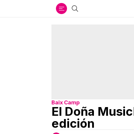
Ir
Buscar
al
contenido
Baix Camp
El Doña Music
edición