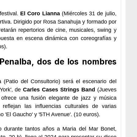
festival.
El Coro Lianna
(
Miércoles 31 de julio,
ortiva. Dirigido por Rosa Sanahuja y formado por
etarán repertorios de cine, musicales, swing y
 puesta en escena dinámica con coreografías y
os
).
 Penalba, dos de los nombres
(Patio del Consultorio) será el escenario del
York', de
Carles Cases Strings Band
(
Jueves
o ofrece una fusión elegante de jazz y música
reflejan las influencias culturales de varias
o 'El Gaucho' y '5TH Avenue'. (
10 euros
).
o durante tantos años a Maria del Mar Bonet,
to, 20 h
), llega al 2024 para presentar su disco