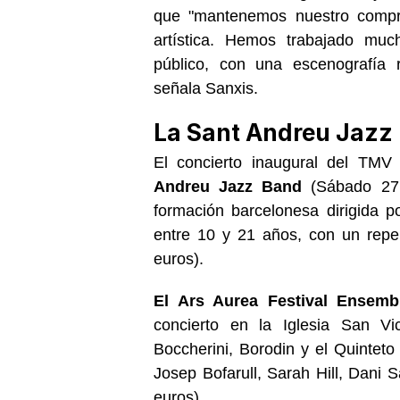
que "mantenemos nuestro compro
artística. Hemos trabajado muc
público, con una escenografía
señala Sanxis.
La Sant Andreu Jazz B
El concierto inaugural del TM
Andreu Jazz Band
(Sábado 27 
formación barcelonesa dirigida 
entre 10 y 21 años, con un reper
euros
).
El Ars Aurea Festival Ensem
concierto en la Iglesia San Vi
Boccherini, Borodin y el Quintet
Josep Bofarull, Sarah Hill, Dani S
euros
).