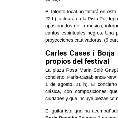
El talento local no faltará en este 
22 h
), actuará en la Pista Polidep
apasionados de la música, interpr
cantos espirituales negros. Una
proyecciones cautivadoras. (
5 eur
Carles Cases i Borja
propios del festival
La plaza Rosa Maria Solé Gaspà 
concierto 'París-Casablanca-New 
1 de agosto, 21 h
). El conciert
clásica, con composiciones que 
ciudades y que incluye piezas com
El guitarrista que ha acompañad
Borja Penalba
(
Viernes 2 de agos