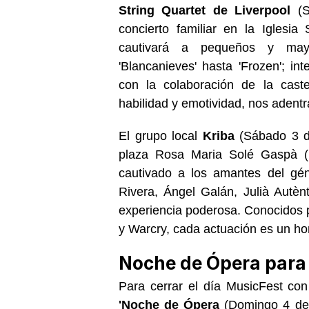
String Quartet de Liverpool
(
S
concierto familiar en la Iglesi
cautivará a pequeños y may
'Blancanieves' hasta 'Frozen'; in
con la colaboración de la cast
habilidad y emotividad, nos adentr
El grupo local
Kriba
(
Sábado 3 d
plaza Rosa Maria Solé Gaspà (P
cautivado a los amantes del gén
Rivera, Ángel Galán, Julià Autèn
experiencia poderosa. Conocidos 
y Warcry, cada actuación es un ho
Noche de Ópera para 
Para cerrar el día MusicFest con
'Noche de Ópera
(Domingo 4 de 