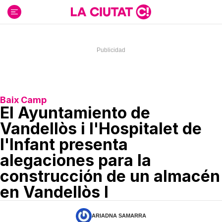
Ir
al
contenido
Baix Camp
El Ayuntamiento de
Vandellòs i l'Hospitalet de
l'Infant presenta
alegaciones para la
construcción de un almacén
en Vandellòs I
ARIADNA SAMARRA