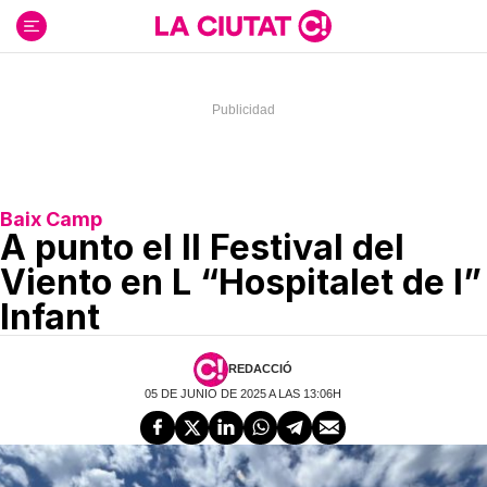
Ir
al
contenido
Baix Camp
A punto el II Festival del
Viento en L “Hospitalet de l”
Infant
REDACCIÓ
05 DE JUNIO DE 2025 A LAS 13:06H