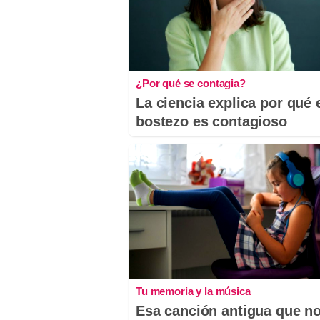
¿Por qué se contagia?
La ciencia explica por qué 
bostezo es contagioso
Tu memoria y la música
Esa canción antigua que n