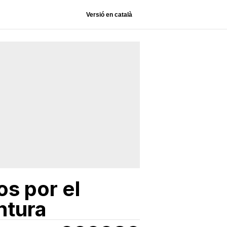
Versió en català
os por el
ntura