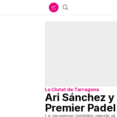
Ir
Buscar
al
contenido
La Ciutat de Tarragona
Ari Sánchez y 
Premier Padel
La reusense también pierde e