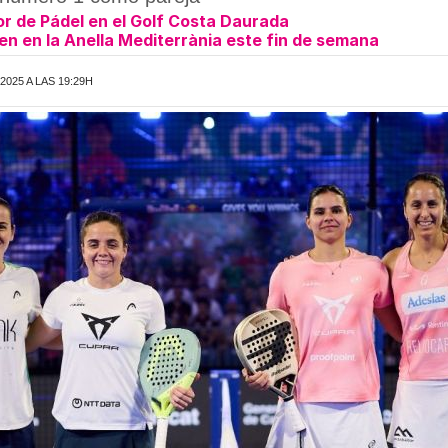
or de Pádel en el Golf Costa Daurada
n en la Anella Mediterrània este fin de semana
025 A LAS 19:29H