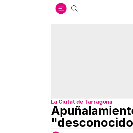
Ir
Buscar
al
contenido
La Ciutat de Tarragona
Apuñalamient
"desconocido