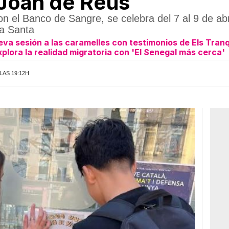
 Joan de Reus
con el Banco de Sangre, se celebra del 7 al 9 de ab
na Santa
a sesión a las caramelles con testimonios de Els Tranq
xplora la realidad migratoria con 'El Senegal más cerca'
 LAS 19:12H