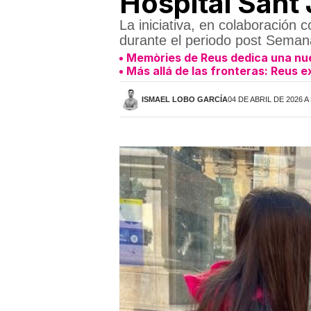
Hospital Sant
La iniciativa, en colaboración 
durante el periodo post Sema
Memòries de Reus dedica una nuev
Más allá de las fronteras: Reus e
ISMAEL LOBO GARCÍA
04 DE ABRIL DE 2026 A