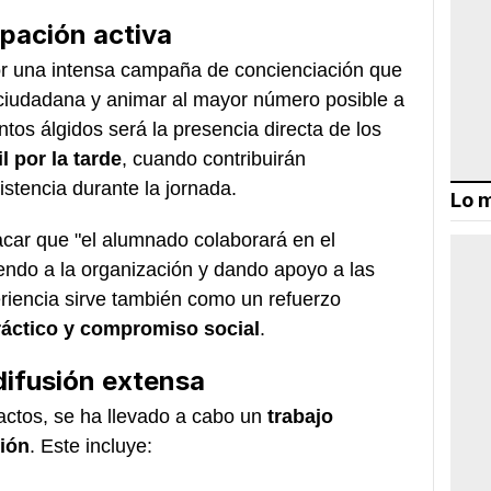
ipación activa
or una intensa campaña de concienciación que
n ciudadana y animar al mayor número posible a
tos álgidos será la presencia directa de los
l por la tarde
, cuando contribuirán
istencia durante la jornada.
Lo m
acar que "el alumnado colaborará en el
yendo a la organización y dando apoyo a las
eriencia sirve también como un refuerzo
ráctico y compromiso social
.
difusión extensa
 actos, se ha llevado a cabo un
trabajo
sión
. Este incluye: