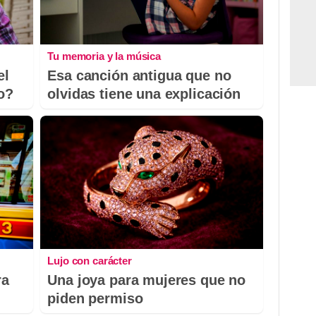
Tu memoria y la música
el
Esa canción antigua que no
io?
olvidas tiene una explicación
Lujo con carácter
ra
Una joya para mujeres que no
piden permiso