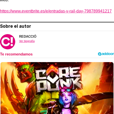
https://www.eventbrite.es/e/entradas-v-rail-day-798789941217
Sobre el autor
REDACCIÓ
Ver biografía