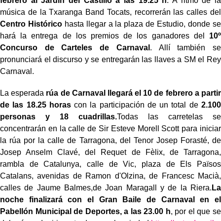
febrero al Jardín del Castillo a las 19.25 h
. A ritmo de la
música de la Txaranga Band Tocats, recorrerán las calles del
Centro Histórico
hasta llegar a la plaza de Estudio, donde se
hará la entrega de los premios de los ganadores del
10º
Concurso de Carteles de Carnaval
. Allí también se
pronunciará el discurso y se entregarán las llaves a SM el Rey
Carnaval.
La esperada
rúa de Carnaval llegará el 10 de febrero a partir
de las 18.25 horas
con la participación de un total de
2.100
personas y 18 cuadrillas.
Todas las carretelas se
concentrarán en la calle de Sir Esteve Morell Scott para iniciar
la rúa por la calle de Tarragona, del Tenor Josep Forasté, de
Josep Anselm Clavé, del Requet de Fèlix, de Tarragona,
rambla de Catalunya, calle de Vic, plaza de Els Països
Catalans, avenidas de Ramon d'Olzina, de Francesc Macià,
calles de Jaume Balmes,de Joan Maragall y de la Riera.
La
noche finalizará con el Gran Baile de Carnaval en el
Pabellón Municipal de Deportes, a las 23.00 h
, por el que se