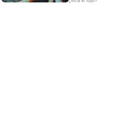
¿está el tuyo?
¿Sabías que existen?
Estas criaturas existen y parecen sacadas
de otro planeta
¿Conocías estos 5 consejos?
Consejos infalibles para eliminar la cal del
baño fácil y rápido