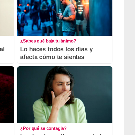
¿Sabes qué baja tu ánimo?
al
Lo haces todos los días y
afecta cómo te sientes
¿Por qué se contagia?