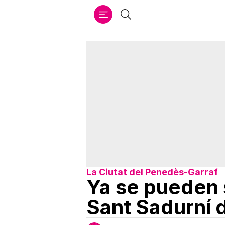
Ir
Buscar
al
contenido
La Ciutat del Penedès-Garraf
Ya se pueden s
Sant Sadurní 