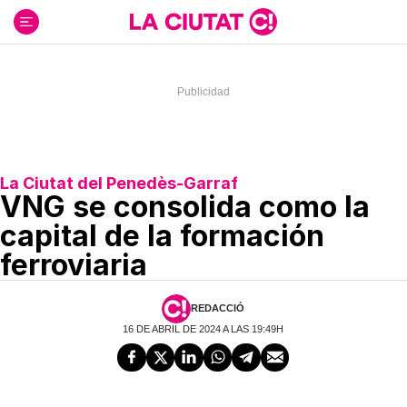
Ir
al
contenido
La Ciutat del Penedès-Garraf
VNG se consolida como la
capital de la formación
ferroviaria
REDACCIÓ
16 DE ABRIL DE 2024 A LAS 19:49H