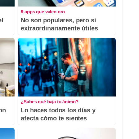
9 apps que valen oro
el
No son populares, pero sí
extraordinariamente útiles
¿Sabes qué baja tu ánimo?
con
Lo haces todos los días y
afecta cómo te sientes