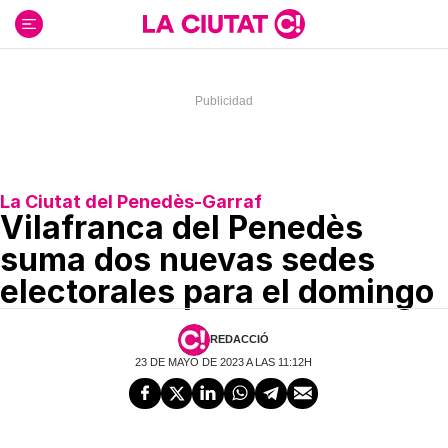
Ir
al
contenido
La Ciutat del Penedès-Garraf
Vilafranca del Penedès
suma dos nuevas sedes
electorales para el domingo
REDACCIÓ
23 DE MAYO DE 2023 A LAS 11:12H