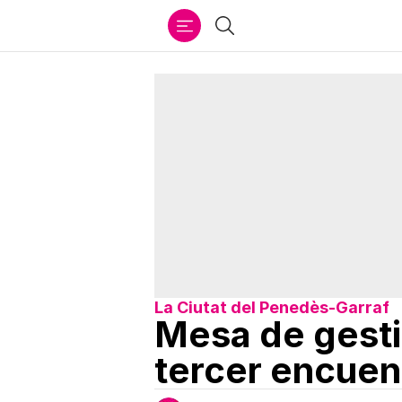
Ir
Buscar
al
contenido
La Ciutat del Penedès-Garraf
Mesa de gestió
tercer encuen