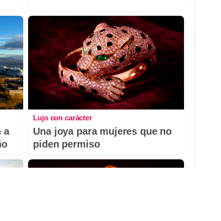
Lujo con carácter
 a
Una joya para mujeres que no
ño
piden permiso