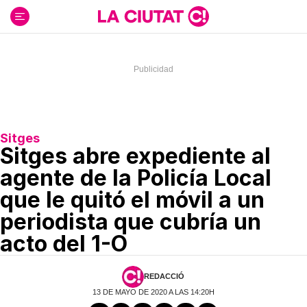
Ir
al
contenido
Sitges
Sitges abre expediente al
agente de la Policía Local
que le quitó el móvil a un
periodista que cubría un
acto del 1-O
REDACCIÓ
13 DE MAYO DE 2020 A LAS 14:20H