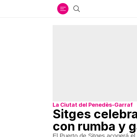
Ir
Buscar
al
contenido
La Ciutat del Penedès-Garraf
Sitges celebra
con rumba y g
El Puerto de Sitges acogerá el