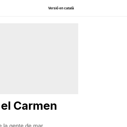
Versió en català
 del Carmen
e la gente de mar