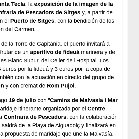
anta Tecla
, la
exposición de la imagen de la
fraria de Pescadors de Sitges
y, a partir de
n el
Puerto de Sitges
, con la bendición de los
gen del Carmen.
 de la Torre de Capitania, el puerto invitará a
sfrutar de un
aperitivo de fideuá
marinera y de
s Blanc Subur, del Celler de l'Hospital. Los
 5 euros por la fideuá y 3 euros por la copa de
mbién con la actuación en directo del grupo de
ón
y con cremat de
Rom Pujol
.
ngo
19 de julio
con "
Camins de Malvasia i Mar
aridaje itinerante organizada por el
Centre
la
Confraria de Pescadors
, con la colaboración
d saldrá de la Playa de Aiguadolç y finalizará en
a propuesta de maridaje que une la Malvasía,