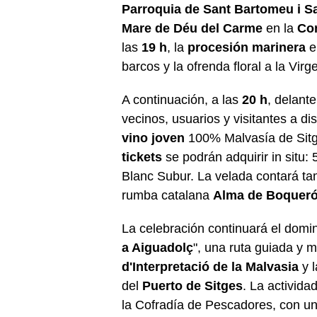
Parroquia de Sant Bartomeu i S
Mare de Déu del Carme
en la
Con
las
19 h
, la
procesión marinera
e
barcos y la ofrenda floral a la Vir
A continuación, a las
20 h
, delante
vecinos, usuarios y visitantes a di
vino joven
100% Malvasía de Sitge
tickets
se podrán adquirir in situ:
Blanc Subur. La velada contará ta
rumba catalana
Alma de Boquer
La celebración continuará el domi
a Aiguadolç
", una ruta guiada y m
d'Interpretació de la Malvasia
y 
del
Puerto de Sitges
. La activida
la Cofradía de Pescadores, con un