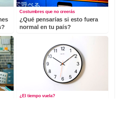
Costumbres que no creerás
nes
¿Qué pensarías si esto fuera
s?
normal en tu país?
¿El tiempo vuela?
Esto explica por qué los días
ya no duran igual