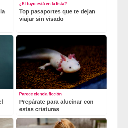
¿El tuyo está en la lista?
la
Top pasaportes que te dejan
viajar sin visado
Parece ciencia ficción
el
Prepárate para alucinar con
estas criaturas