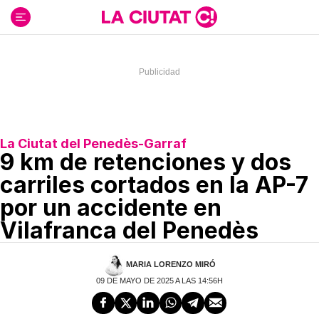
Ir
al
contenido
La Ciutat del Penedès-Garraf
9 km de retenciones y dos
carriles cortados en la AP-7
por un accidente en
Vilafranca del Penedès
MARIA LORENZO MIRÓ
09 DE MAYO DE 2025 A LAS 14:56H