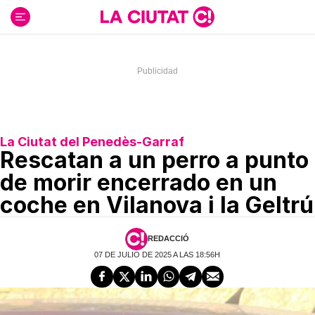
Ir
al
contenido
La Ciutat del Penedès-Garraf
Rescatan a un perro a punto
de morir encerrado en un
coche en Vilanova i la Geltrú
REDACCIÓ
07 DE JULIO DE 2025 A LAS 18:56H