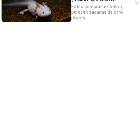
Estas criaturas existen y
parecen sacadas de otro
El truco contra la cal
planeta
Di adiós a la cal del baño con estos
sencillos consejos
¿Por qué se contagia?