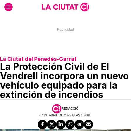
Ir
al
contenido
La Ciutat del Penedès-Garraf
La Protección Civil de El
Vendrell incorpora un nuevo
vehículo equipado para la
extinción de incendios
REDACCIÓ
07 DE ABRIL DE 2025 A LAS 15:06H