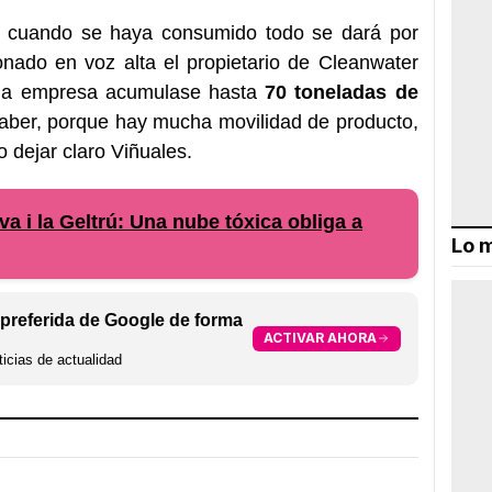
y cuando se haya consumido todo se dará por
ionado en voz alta el propietario de Cleanwater
 la empresa acumulase hasta
70 toneladas de
saber, porque hay mucha movilidad de producto,
 dejar claro Viñuales.
a i la Geltrú: Una nube tóxica obliga a
Lo m
preferida de Google de forma
ACTIVAR AHORA
icias de actualidad