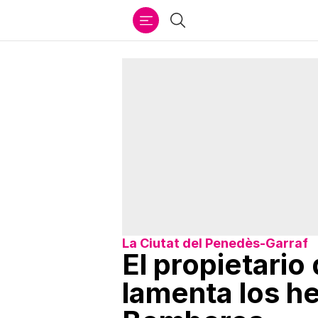
Ir
Buscar
al
contenido
La Ciutat del Penedès-Garraf
El propietario
lamenta los h