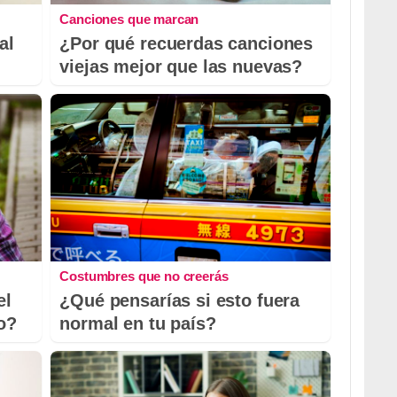
Canciones que marcan
al
¿Por qué recuerdas canciones
viejas mejor que las nuevas?
Costumbres que no creerás
el
¿Qué pensarías si esto fuera
io?
normal en tu país?