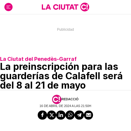
Ir
al
contenido
La Ciutat del Penedès-Garraf
La preinscripción para las
guarderías de Calafell será
del 8 al 21 de mayo
REDACCIÓ
16 DE ABRIL DE 2024 A LAS 21:50H