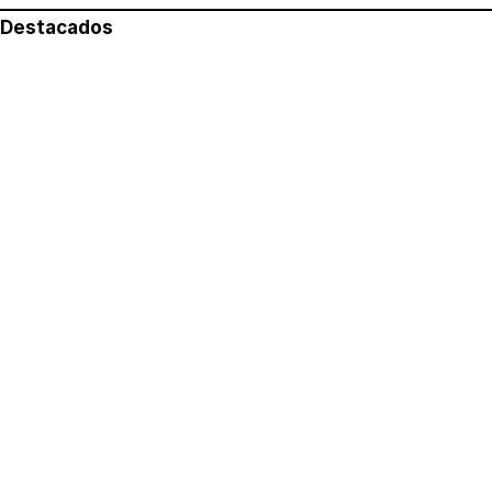
Destacados
Lo más leído
Aviso legal
Política de privacidad
Política de cookies
Quiénes somos
Contacto
Redes sociales
Con la colaboración de: