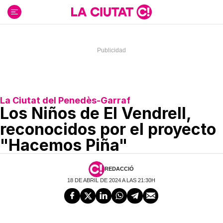
Ir
al
contenido
La Ciutat del Penedès-Garraf
Los Niños de El Vendrell,
reconocidos por el proyecto
"Hacemos Piña"
REDACCIÓ
18 DE ABRIL DE 2024 A LAS 21:30H