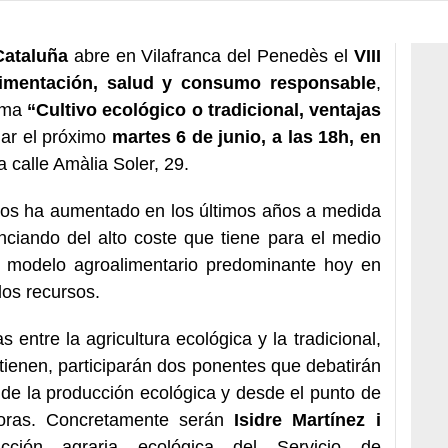
Cataluña
abre en Vilafranca del Penedès el
VIII
limentación, salud y consumo responsable
,
tema
“Cultivo ecológico o tradicional, ventajas
ar el próximo
martes 6 de junio, a las 18h, en
la calle Amàlia Soler, 29.
cos ha aumentado en los últimos años a medida
nciando del alto coste que tiene para el medio
l modelo agroalimentario predominante hoy en
los recursos.
 entre la agricultura ecológica y la tradicional,
tienen, participarán dos ponentes que debatirán
 de la producción ecológica y desde el punto de
doras. Concretamente serán
Isidre Martínez i
cción agraria ecológica del Servicio de