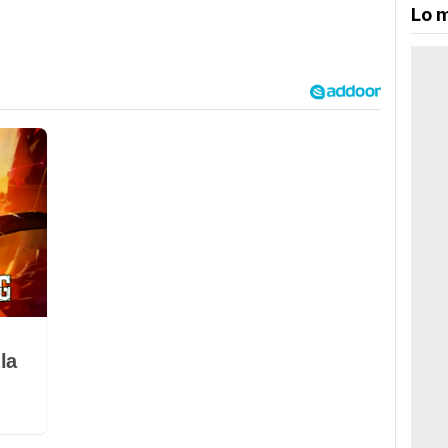
Lo m
la