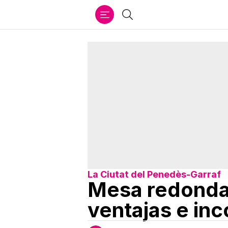
Ir
Buscar
al
contenido
La Ciutat del Penedès-Garraf
Mesa redonda: 
ventajas e in