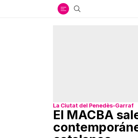
Ir
Buscar
al
contenido
La Ciutat del Penedès-Garraf
El MACBA sale
contemporáneo