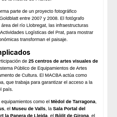
orma parte de un proyecto fotográfico
ldblatt entre 2007 y 2008. El fotógrafo
área del río Llobregat, las infraestructuras
 Actividades Logísticas del Prat, para mostrar
onómicas transforman el paisaje.
mplicados
rticipación de
25 centros de artes visuales de
Sistema Público de Equipamientos de Artes
tamento de Cultura. El MACBA actúa como
, que trabaja para garantizar el acceso a la
 país.
ay equipamientos como el
Mèdol de Tarragona
,
us
, el
Museu de Valls
, la
Sala Portal del
rt la Panera de Lleida
, el
Bòlit de Girona
, el