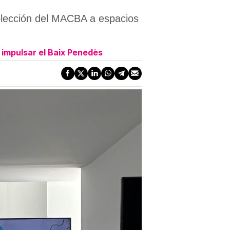
olección del MACBA a espacios
 impulsar el Baix Penedès