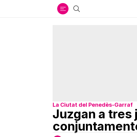
Ir
Buscar
al
contenido
La Ciutat del Penedès-Garraf
Juzgan a tres
conjuntamente 