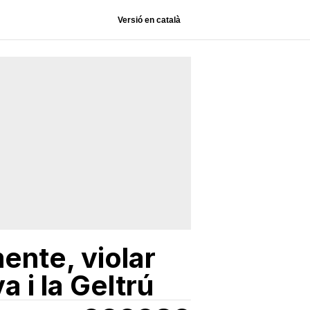
Versió en català
ente, violar
 i la Geltrú