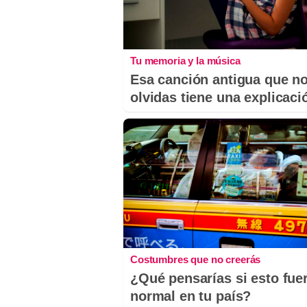
Tu memoria y la música
Esa canción antigua que n
olvidas tiene una explicaci
Costumbres que no creerás
¿Qué pensarías si esto fue
normal en tu país?