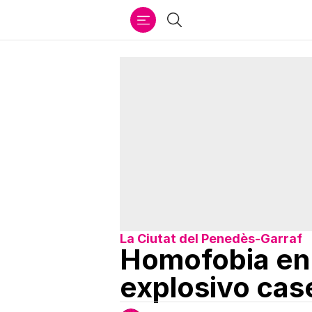
Ir
Buscar
al
contenido
La Ciutat del Penedès-Garraf
Homofobia en 
explosivo cas