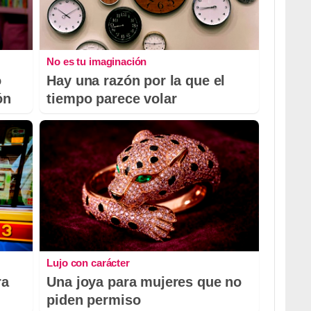
No es tu imaginación
o
Hay una razón por la que el
ón
tiempo parece volar
Lujo con carácter
ra
Una joya para mujeres que no
piden permiso