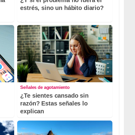
la
¿Y si el problema no fuera el
estrés, sino un hábito diario?
Señales de agotamiento
¿Te sientes cansado sin
razón? Estas señales lo
explican