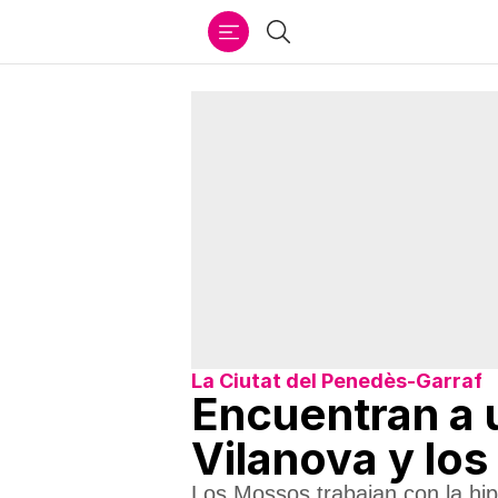
Ir
Buscar
al
contenido
La Ciutat del Penedès-Garraf
Encuentran a 
Vilanova y lo
Los Mossos trabajan con la hipó