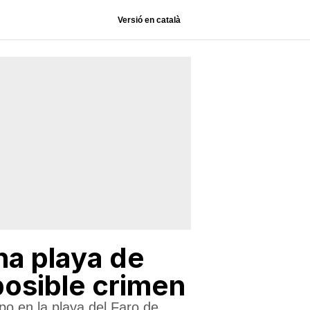
Versió en català
na playa de
posible crimen
po en la playa del Faro de