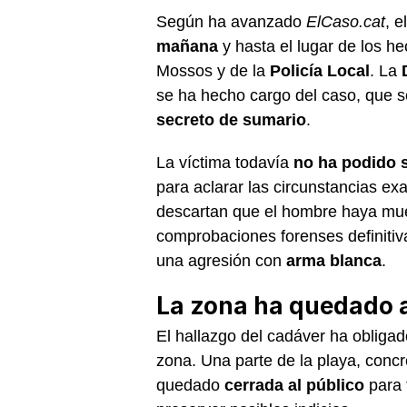
Según ha avanzado
ElCaso.cat
, e
mañana
y hasta el lugar de los h
Mossos y de la
Policía Local
. La
se ha hecho cargo del caso, que s
secreto de sumario
.
La víctima todavía
no ha podido s
para aclarar las circunstancias ex
descartan que el hombre haya mu
comprobaciones forenses definiti
una agresión con
arma blanca
.
La zona ha quedado
El hallazgo del cadáver ha obligado
zona. Una parte de la playa, conc
quedado
cerrada al público
para f