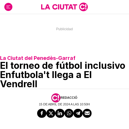
Ir
al
contenido
La Ciutat del Penedès-Garraf
El torneo de fútbol inclusivo
Enfutbola't llega a El
Vendrell
REDACCIÓ
15 DE ABRIL DE 2024 A LAS 10:50H