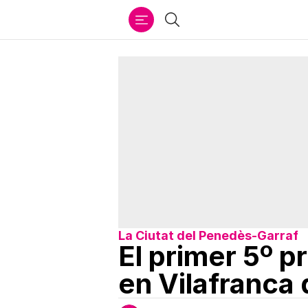
Ir
Buscar
al
contenido
La Ciutat del Penedès-Garraf
El primer 5º p
en Vilafranca