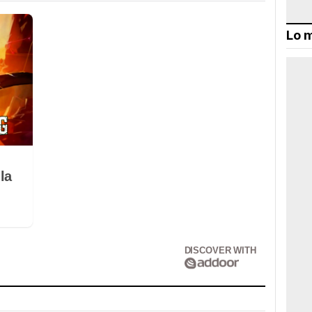
Lo m
la
DISCOVER WITH