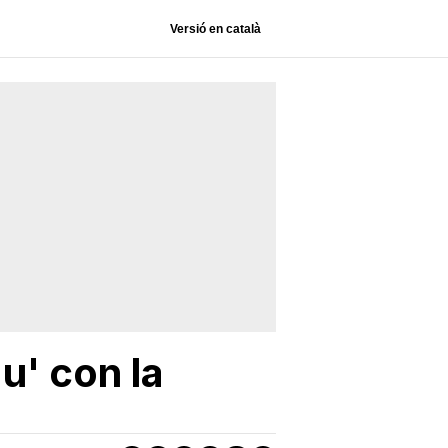
Versió en català
' con la