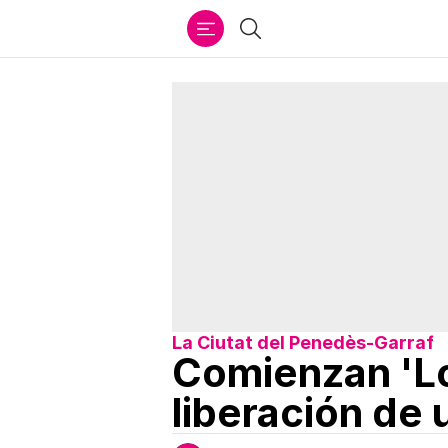
Ir
Buscar
al
contenido
La Ciutat del Penedès-Garraf
Comienzan 'Lo
liberación de 