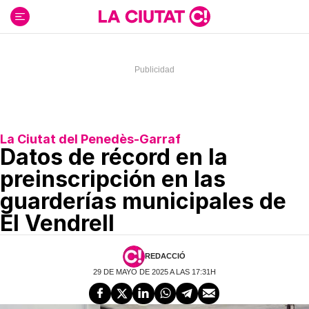
Ir
al
contenido
La Ciutat del Penedès-Garraf
Datos de récord en la
preinscripción en las
guarderías municipales de
El Vendrell
REDACCIÓ
29 DE MAYO DE 2025 A LAS 17:31H