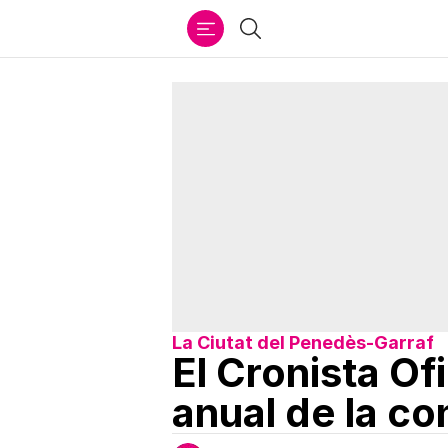
Ir
Buscar
al
contenido
La Ciutat del Penedès-Garraf
El Cronista Of
anual de la co