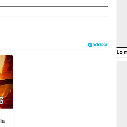
Lo m
la