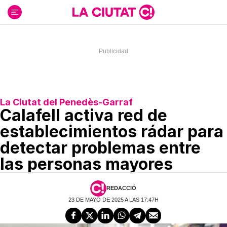
Ir
al
contenido
La Ciutat del Penedès-Garraf
Calafell activa red de
establecimientos rádar para
detectar problemas entre
las personas mayores
REDACCIÓ
23 DE MAYO DE 2025 A LAS 17:47H